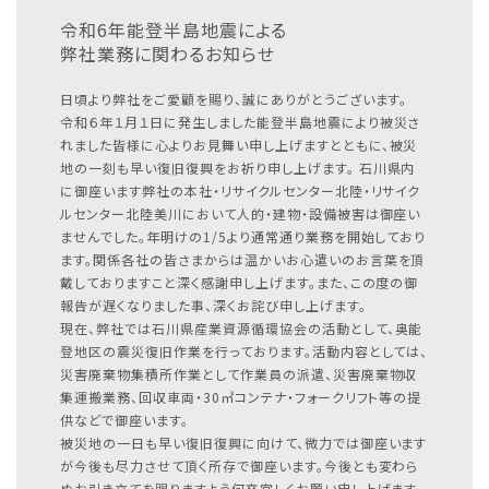
令和6年能登半島地震による
弊社業務に関わるお知らせ
日頃より弊社をご愛顧を賜り、誠にありがとうございます。
令和６年１月１日に発生しました能登半島地震により被災さ
れました皆様に心よりお見舞い申し上げますとともに、被災
地の一刻も早い復旧復興をお祈り申し上げます。
石川県内
に御座います弊社の本社・リサイクルセンター北陸・リサイク
ルセンター北陸美川において人的・建物・設備被害は御座い
ませんでした。年明けの1/5より通常通り業務を開始しており
ます。関係各社の皆さまからは温かいお心遣いのお言葉を頂
戴しておりますこと深く感謝申し上げます。また、この度の御
報告が遅くなりました事、深くお詫び申し上げます。
現在、弊社では石川県産業資源循環協会の活動として、奥能
登地区の震災復旧作業を行っております。活動内容としては、
災害廃棄物集積所作業として作業員の派遣、災害廃棄物収
集運搬業務、回収車両・30㎥コンテナ・フォークリフト等の提
供などで御座います。
被災地の一日も早い復旧復興に向けて、微力では御座います
が今後も尽力させて頂く所存で御座います。今後とも変わら
ぬお引き立てを賜りますよう何卒宜しくお願い申し上げます。