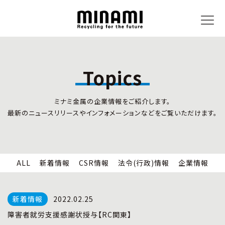
Topics
トピックス
事業内容
ミナミ金属の企業情報をご紹介します。
新着情報
リサイクルサービス
最新のニュースリリースやインフォメーションなどをご覧いただけます。
CSR情報
小型家電リサイクル法
法令(行政)情報
情報セキュリティ
企業情報
労働安全衛生
全国の回収対応
ALL
新着情報
CSR情報
法令(行政)情報
企業情報
企業情報
CSR活動
全国事業所紹介
2022.02.25
各種マネジメントシステム
障害者就労支援感謝状授与【RC関東】