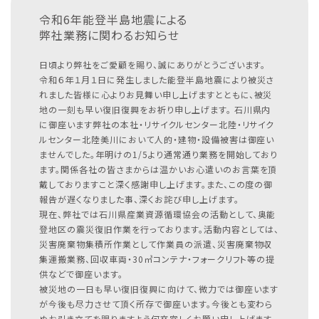
令和6年能登半島地震による
弊社業務に関わるお知らせ
日頃より弊社をご愛顧を賜り、誠にありがとうございます。
令和６年１月１日に発生しました能登半島地震により被災さ
れました皆様に心よりお見舞い申し上げますとともに、被災
地の一刻も早い復旧復興をお祈り申し上げます。
石川県内
に御座います弊社の本社・リサイクルセンター北陸・リサイク
ルセンター北陸美川において人的・建物・設備被害は御座い
ませんでした。年明けの1/5より通常通り業務を開始しており
ます。関係各社の皆さまからは温かいお心遣いのお言葉を頂
戴しておりますこと深く感謝申し上げます。また、この度の御
報告が遅くなりました事、深くお詫び申し上げます。
現在、弊社では石川県産業資源循環協会の活動として、奥能
登地区の震災復旧作業を行っております。活動内容としては、
災害廃棄物集積所作業として作業員の派遣、災害廃棄物収
集運搬業務、回収車両・30㎥コンテナ・フォークリフト等の提
供などで御座います。
被災地の一日も早い復旧復興に向けて、微力では御座います
が今後も尽力させて頂く所存で御座います。今後とも変わら
ぬお引き立てを賜りますよう何卒宜しくお願い申し上げます。