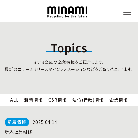
Topics
トピックス
事業内容
ミナミ金属の企業情報をご紹介します。
新着情報
リサイクルサービス
最新のニュースリリースやインフォメーションなどをご覧いただけます。
CSR情報
小型家電リサイクル法
法令(行政)情報
情報セキュリティ
企業情報
労働安全衛生
全国の回収対応
ALL
新着情報
CSR情報
法令(行政)情報
企業情報
企業情報
CSR活動
全国事業所紹介
2025.04.14
各種マネジメントシステム
新入社員研修