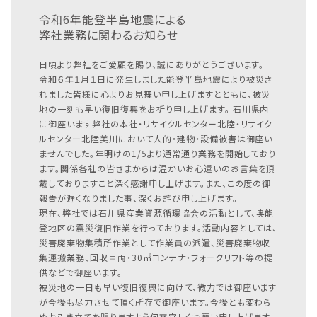
令和6年能登半島地震による
弊社業務に関わるお知らせ
日頃より弊社をご愛顧を賜り、誠にありがとうございます。
令和６年１月１日に発生しました能登半島地震により被災さ
れました皆様に心よりお見舞い申し上げますとともに、被災
地の一刻も早い復旧復興をお祈り申し上げます。
石川県内
に御座います弊社の本社・リサイクルセンター北陸・リサイク
ルセンター北陸美川において人的・建物・設備被害は御座い
ませんでした。年明けの1/5より通常通り業務を開始しており
ます。関係各社の皆さまからは温かいお心遣いのお言葉を頂
戴しておりますこと深く感謝申し上げます。また、この度の御
報告が遅くなりました事、深くお詫び申し上げます。
現在、弊社では石川県産業資源循環協会の活動として、奥能
登地区の震災復旧作業を行っております。活動内容としては、
災害廃棄物集積所作業として作業員の派遣、災害廃棄物収
集運搬業務、回収車両・30㎥コンテナ・フォークリフト等の提
供などで御座います。
被災地の一日も早い復旧復興に向けて、微力では御座います
が今後も尽力させて頂く所存で御座います。今後とも変わら
ぬお引き立てを賜りますよう何卒宜しくお願い申し上げます。