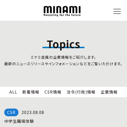
Topics
トピックス
事業内容
ミナミ金属の企業情報をご紹介します。
新着情報
リサイクルサービス
最新のニュースリリースやインフォメーションなどをご覧いただけます。
CSR情報
小型家電リサイクル法
法令(行政)情報
情報セキュリティ
企業情報
労働安全衛生
全国の回収対応
ALL
新着情報
CSR情報
法令(行政)情報
企業情報
企業情報
CSR活動
全国事業所紹介
2023.08.08
各種マネジメントシステム
中学生職場体験