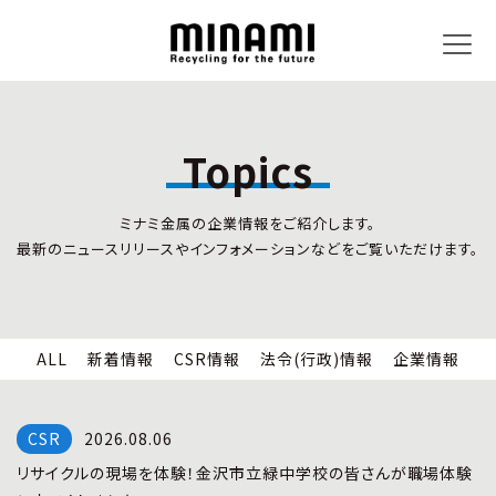
Topics
トピックス
事業内容
ミナミ金属の企業情報をご紹介します。
新着情報
リサイクルサービス
最新のニュースリリースやインフォメーションなどをご覧いただけます。
CSR情報
小型家電リサイクル法
法令(行政)情報
情報セキュリティ
企業情報
労働安全衛生
全国の回収対応
ALL
新着情報
CSR情報
法令(行政)情報
企業情報
企業情報
CSR活動
全国事業所紹介
2026.08.06
各種マネジメントシステム
リサイクルの現場を体験！金沢市立緑中学校の皆さんが職場体験