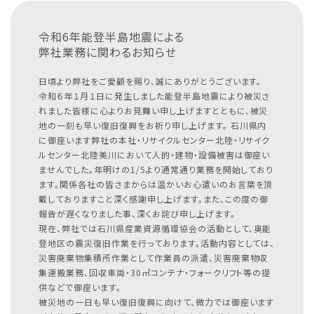
令和6年能登半島地震による
弊社業務に関わるお知らせ
日頃より弊社をご愛顧を賜り、誠にありがとうございます。
令和６年１月１日に発生しました能登半島地震により被災さ
れました皆様に心よりお見舞い申し上げますとともに、被災
地の一刻も早い復旧復興をお祈り申し上げます。
石川県内
に御座います弊社の本社・リサイクルセンター北陸・リサイク
ルセンター北陸美川において人的・建物・設備被害は御座い
ませんでした。年明けの1/5より通常通り業務を開始しており
ます。関係各社の皆さまからは温かいお心遣いのお言葉を頂
戴しておりますこと深く感謝申し上げます。また、この度の御
報告が遅くなりました事、深くお詫び申し上げます。
現在、弊社では石川県産業資源循環協会の活動として、奥能
登地区の震災復旧作業を行っております。活動内容としては、
災害廃棄物集積所作業として作業員の派遣、災害廃棄物収
集運搬業務、回収車両・30㎥コンテナ・フォークリフト等の提
供などで御座います。
被災地の一日も早い復旧復興に向けて、微力では御座います