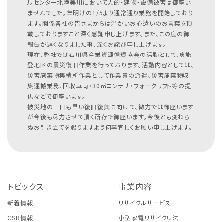
ルセンター北陸美川において人的・建物・設備被害は御座い
ませんでした。年明けの1/5より通常通り業務を開始しており
ます。関係各社の皆さまからは温かいお心遣いのお言葉を頂
戴しておりますこと深く感謝申し上げます。また、この度の御
報告が遅くなりました事、深くお詫び申し上げます。
現在、弊社では石川県産業資源循環協会の活動として、奥能
登地区の震災復旧作業を行っております。活動内容としては、
災害廃棄物集積所作業として作業員の派遣、災害廃棄物収
集運搬業務、回収車両・30㎥コンテナ・フォークリフト等の提
供などで御座います。
被災地の一日も早い復旧復興に向けて、微力では御座います
が今後も尽力させて頂く所存で御座います。今後とも変わら
ぬお引き立てを賜りますよう何卒宜しくお願い申し上げます。
トピックス
事業内容
新着情報
リサイクルサービス
CSR情報
小型家電リサイクル法