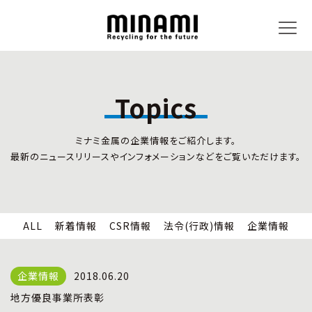
Topics
トピックス
事業内容
ミナミ金属の企業情報をご紹介します。
新着情報
リサイクルサービス
最新のニュースリリースやインフォメーションなどをご覧いただけます。
CSR情報
小型家電リサイクル法
法令(行政)情報
情報セキュリティ
企業情報
労働安全衛生
全国の回収対応
ALL
新着情報
CSR情報
法令(行政)情報
企業情報
企業情報
CSR活動
全国事業所紹介
2018.06.20
各種マネジメントシステム
地方優良事業所表彰