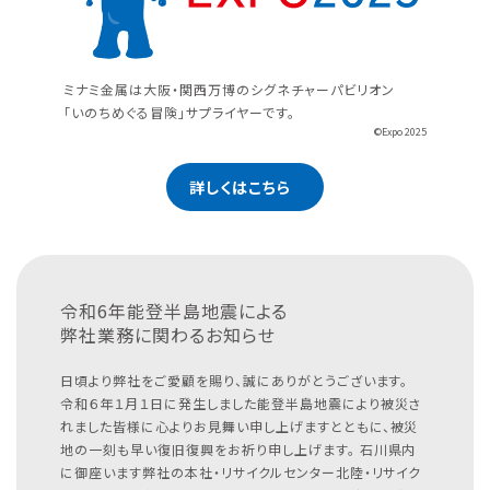
ミナミ金属は大阪・関西万博のシグネチャーパビリオン
「いのちめぐる冒険」サプライヤーです。
©Expo 2025
詳しくはこちら
令和6年能登半島地震による
弊社業務に関わるお知らせ
日頃より弊社をご愛顧を賜り、誠にありがとうございます。
令和６年１月１日に発生しました能登半島地震により被災さ
れました皆様に心よりお見舞い申し上げますとともに、被災
地の一刻も早い復旧復興をお祈り申し上げます。
石川県内
に御座います弊社の本社・リサイクルセンター北陸・リサイク