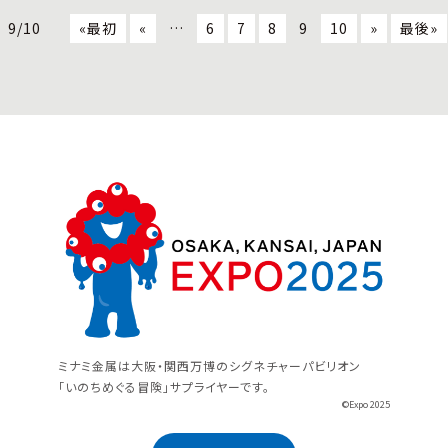
9/10
«最初
«
…
6
7
8
9
10
»
最後»
ミナミ金属は大阪・関西万博のシグネチャーパビリオン
「いのちめぐる冒険」サプライヤーです。
©Expo 2025