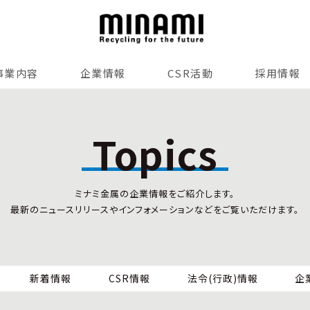
事業内容
企業情報
CSR活動
採用情報
リサイクルサービス
全国事業所紹介
各種マネジメントシステム
Topics
小型家電リサイクル法
SDGsへの貢献
情報セキュリティ
ミナミ金属の企業情報をご紹介します。
労働安全衛生
最新のニュースリリースやインフォメーションなどをご覧いただけます。
全国の回収対応
新着情報
CSR情報
法令(行政)情報
企