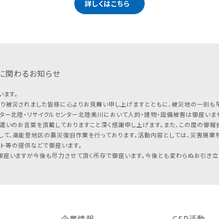
詳しくはこちら
に関わるお知らせ
います。
り被災されました皆様に心よりお見舞い申し上げますとともに、被災地の一刻も
ター北陸・リサイクルセンター北陸美川において人的・建物・設備被害は御座いませ
遣いのお言葉を頂戴しておりますこと深く感謝申し上げます。また、この度の御報告
して、奥能登地区の震災復旧作業を行っております。活動内容としては、災害廃棄
フト等の提供などで御座います。
座いますが今後も尽力させて頂く所存で御座います。今後とも変わらぬお引き立
企業情報
CSR活動