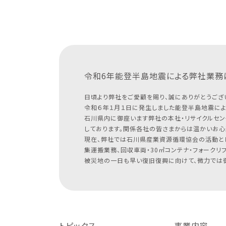
令和6年能登半島地震による
弊社業務
日頃より弊社をご愛顧を賜り、誠にありがとうござ
令和６年１月１日に発生しました能登半島地震によ
石川県内に御座います弊社の本社・リサイクルセン
しております。関係各社の皆さまからは温かいお心
現在、弊社では石川県産業資源循環協会の活動と
集運搬業務、回収車両・30㎥コンテナ・フォークリ
被災地の一日も早い復旧復興に向けて、微力では御
トピックス
事業内容