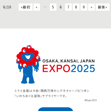
6/10
«最初
«
…
5
6
7
8
9
»
最後»
ミナミ金属は大阪・関西万博のシグネチャーパビリオン
「いのちめぐる冒険」サプライヤーです。
©Expo 2025