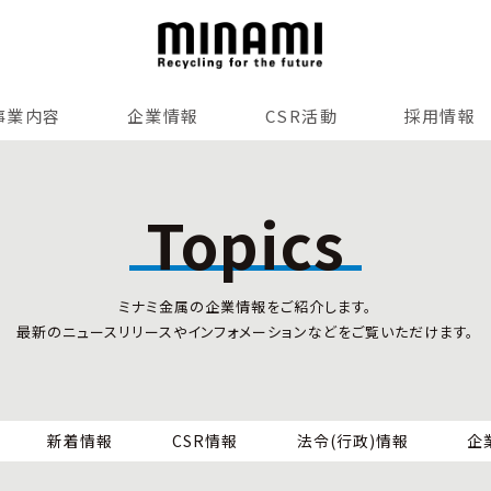
事業内容
企業情報
CSR活動
採用情報
リサイクルサービス
全国事業所紹介
各種マネジメントシステム
Topics
小型家電リサイクル法
SDGsへの貢献
情報セキュリティ
ミナミ金属の企業情報をご紹介します。
労働安全衛生
最新のニュースリリースやインフォメーションなどをご覧いただけます。
全国の回収対応
新着情報
CSR情報
法令(行政)情報
企