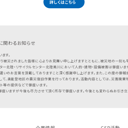
詳しくはこちら
に関わるお知らせ
います。
り被災されました皆様に心よりお見舞い申し上げますとともに、被災地の一刻も
ター北陸・リサイクルセンター北陸美川において人的・建物・設備被害は御座いませ
遣いのお言葉を頂戴しておりますこと深く感謝申し上げます。また、この度の御報告
して、奥能登地区の震災復旧作業を行っております。活動内容としては、災害廃棄
フト等の提供などで御座います。
座いますが今後も尽力させて頂く所存で御座います。今後とも変わらぬお引き立
企業情報
CSR活動