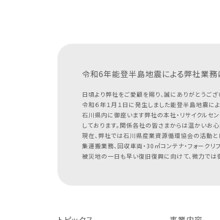
令和6年能登半島地震による
弊社業務
日頃より弊社をご愛顧を賜り、誠にありがとうござ
令和６年１月１日に発生しました能登半島地震によ
石川県内に御座います弊社の本社・リサイクルセン
しております。関係各社の皆さまからは温かいお心
現在、弊社では石川県産業資源循環協会の活動と
集運搬業務、回収車両・30㎥コンテナ・フォークリ
被災地の一日も早い復旧復興に向けて、微力では御
トピックス
事業内容