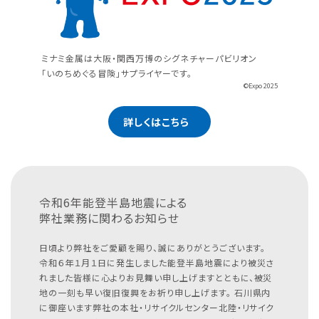
ミナミ金属は大阪・関西万博のシグネチャーパビリオン
「いのちめぐる冒険」サプライヤーです。
©Expo 2025
詳しくはこちら
令和6年能登半島地震による
弊社業務に関わるお知らせ
日頃より弊社をご愛顧を賜り、誠にありがとうございます。
令和６年１月１日に発生しました能登半島地震により被災さ
れました皆様に心よりお見舞い申し上げますとともに、被災
地の一刻も早い復旧復興をお祈り申し上げます。
石川県内
に御座います弊社の本社・リサイクルセンター北陸・リサイク