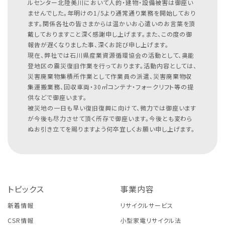
ルセンター北陸美川において人的・建物・設備被害は御座い
ませんでした。年明けの1/5より通常通り業務を開始しており
ます。関係各社の皆さまからは温かいお心遣いのお言葉を頂
戴しておりますこと深く感謝申し上げます。また、この度の御
報告が遅くなりました事、深くお詫び申し上げます。
現在、弊社では石川県産業資源循環協会の活動として、奥能
登地区の震災復旧作業を行っております。活動内容としては、
災害廃棄物集積所作業として作業員の派遣、災害廃棄物収
集運搬業務、回収車両・30㎥コンテナ・フォークリフト等の提
供などで御座います。
被災地の一日も早い復旧復興に向けて、微力では御座います
が今後も尽力させて頂く所存で御座います。今後とも変わら
ぬお引き立てを賜りますよう何卒宜しくお願い申し上げます。
トピックス
事業内容
新着情報
リサイクルサービス
CSR情報
小型家電リサイクル法