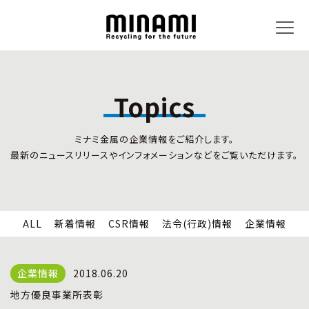
Topics
トピックス
事業内容
ミナミ金属の企業情報をご紹介します。
新着情報
リサイクルサービス
最新のニュースリリースやインフォメーションなどをご覧いただけます。
CSR情報
小型家電リサイクル法
法令(行政)情報
情報セキュリティ
企業情報
労働安全衛生
全国の回収対応
ALL
新着情報
CSR情報
法令(行政)情報
企業情報
企業情報
CSR活動
全国事業所紹介
2018.06.20
各種マネジメントシステム
地方優良事業所表彰