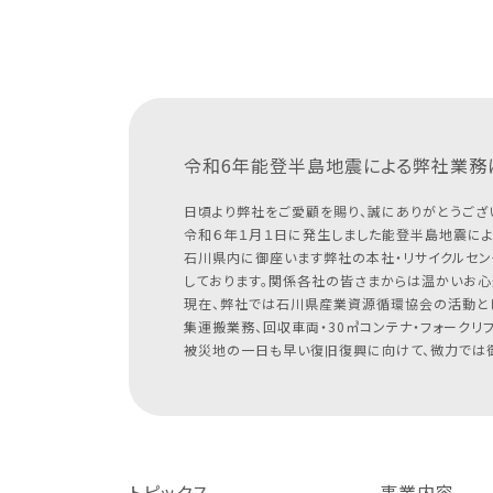
令和6年能登半島地震による
弊社業務
日頃より弊社をご愛顧を賜り、誠にありがとうござ
令和６年１月１日に発生しました能登半島地震によ
石川県内に御座います弊社の本社・リサイクルセン
しております。関係各社の皆さまからは温かいお心
現在、弊社では石川県産業資源循環協会の活動と
集運搬業務、回収車両・30㎥コンテナ・フォークリ
被災地の一日も早い復旧復興に向けて、微力では御
トピックス
事業内容