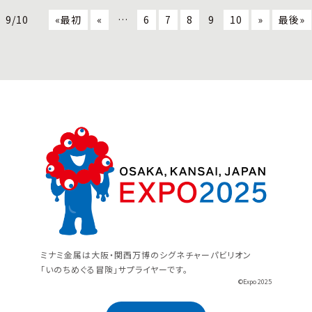
9/10
«最初
«
…
6
7
8
9
10
»
最後»
ミナミ金属は大阪・関西万博のシグネチャーパビリオン
「いのちめぐる冒険」サプライヤーです。
©Expo 2025