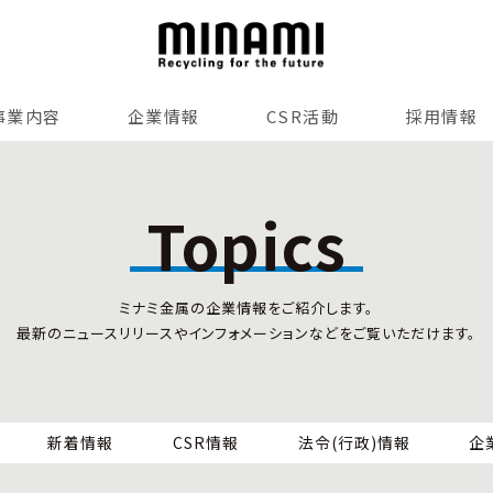
事業内容
企業情報
CSR活動
採用情報
リサイクルサービス
全国事業所紹介
各種マネジメントシステム
Topics
小型家電リサイクル法
SDGsへの貢献
情報セキュリティ
ミナミ金属の企業情報をご紹介します。
労働安全衛生
最新のニュースリリースやインフォメーションなどをご覧いただけます。
全国の回収対応
新着情報
CSR情報
法令(行政)情報
企