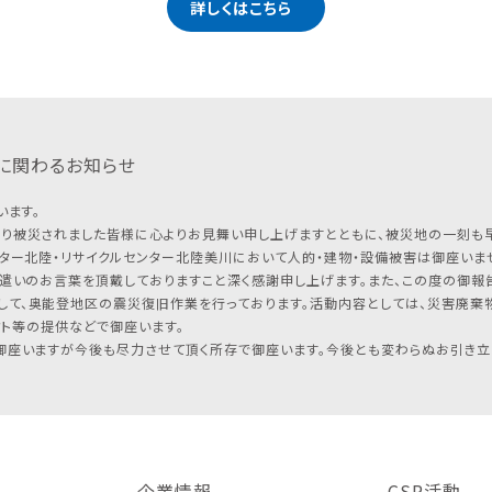
詳しくはこちら
に関わるお知らせ
います。
り被災されました皆様に心よりお見舞い申し上げますとともに、被災地の一刻も
ター北陸・リサイクルセンター北陸美川において人的・建物・設備被害は御座いませ
遣いのお言葉を頂戴しておりますこと深く感謝申し上げます。また、この度の御報告
して、奥能登地区の震災復旧作業を行っております。活動内容としては、災害廃棄
フト等の提供などで御座います。
座いますが今後も尽力させて頂く所存で御座います。今後とも変わらぬお引き立
企業情報
CSR活動