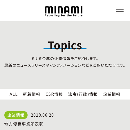
Topics
トピックス
事業内容
ミナミ金属の企業情報をご紹介します。
新着情報
リサイクルサービス
最新のニュースリリースやインフォメーションなどをご覧いただけます。
CSR情報
小型家電リサイクル法
法令(行政)情報
情報セキュリティ
企業情報
労働安全衛生
全国の回収対応
ALL
新着情報
CSR情報
法令(行政)情報
企業情報
企業情報
CSR活動
全国事業所紹介
2018.06.20
各種マネジメントシステム
地方優良事業所表彰