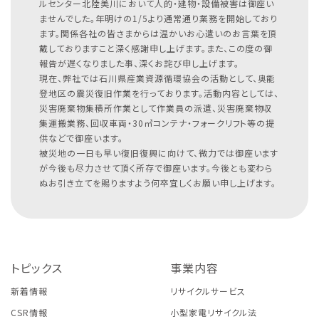
ルセンター北陸美川において人的・建物・設備被害は御座い
ませんでした。年明けの1/5より通常通り業務を開始しており
ます。関係各社の皆さまからは温かいお心遣いのお言葉を頂
戴しておりますこと深く感謝申し上げます。また、この度の御
報告が遅くなりました事、深くお詫び申し上げます。
現在、弊社では石川県産業資源循環協会の活動として、奥能
登地区の震災復旧作業を行っております。活動内容としては、
災害廃棄物集積所作業として作業員の派遣、災害廃棄物収
集運搬業務、回収車両・30㎥コンテナ・フォークリフト等の提
供などで御座います。
被災地の一日も早い復旧復興に向けて、微力では御座います
が今後も尽力させて頂く所存で御座います。今後とも変わら
ぬお引き立てを賜りますよう何卒宜しくお願い申し上げます。
トピックス
事業内容
新着情報
リサイクルサービス
CSR情報
小型家電リサイクル法