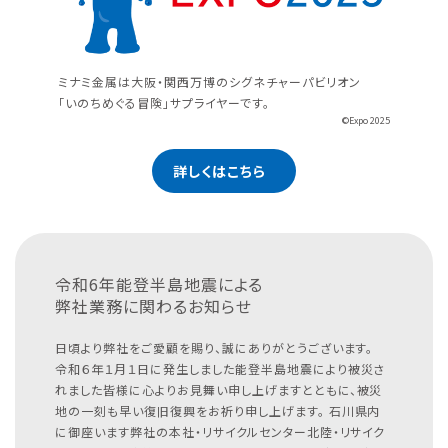
ミナミ金属は大阪・関西万博のシグネチャーパビリオン
「いのちめぐる冒険」サプライヤーです。
©Expo 2025
詳しくはこちら
令和6年能登半島地震による
弊社業務に関わるお知らせ
日頃より弊社をご愛顧を賜り、誠にありがとうございます。
令和６年１月１日に発生しました能登半島地震により被災さ
れました皆様に心よりお見舞い申し上げますとともに、被災
地の一刻も早い復旧復興をお祈り申し上げます。
石川県内
に御座います弊社の本社・リサイクルセンター北陸・リサイク