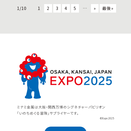
1/10
1
2
3
4
5
…
»
最後»
ミナミ金属は大阪・関西万博のシグネチャーパビリオン
「いのちめぐる冒険」サプライヤーです。
©Expo 2025