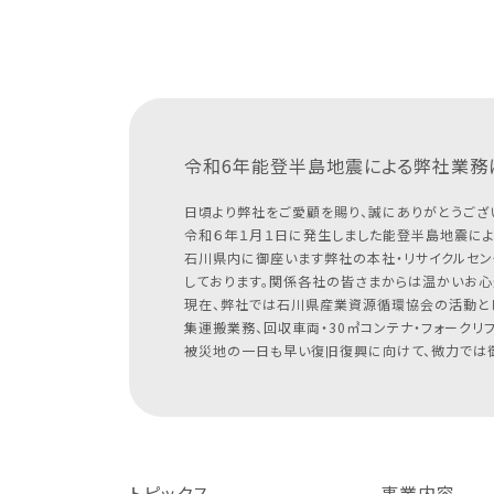
令和6年能登半島地震による
弊社業務
日頃より弊社をご愛顧を賜り、誠にありがとうござ
令和６年１月１日に発生しました能登半島地震によ
石川県内に御座います弊社の本社・リサイクルセン
しております。関係各社の皆さまからは温かいお心
現在、弊社では石川県産業資源循環協会の活動と
集運搬業務、回収車両・30㎥コンテナ・フォークリ
被災地の一日も早い復旧復興に向けて、微力では御
トピックス
事業内容