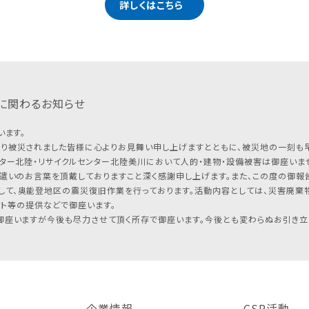
詳しくはこちら
に関わるお知らせ
います。
り被災されました皆様に心よりお見舞い申し上げますとともに、被災地の一刻も
ター北陸・リサイクルセンター北陸美川において人的・建物・設備被害は御座いませ
遣いのお言葉を頂戴しておりますこと深く感謝申し上げます。また、この度の御報告
して、奥能登地区の震災復旧作業を行っております。活動内容としては、災害廃棄
フト等の提供などで御座います。
座いますが今後も尽力させて頂く所存で御座います。今後とも変わらぬお引き立
企業情報
CSR活動