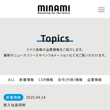
Topics
トピックス
事業内容
ミナミ金属の企業情報をご紹介します。
新着情報
リサイクルサービス
最新のニュースリリースやインフォメーションなどをご覧いただけます。
CSR情報
小型家電リサイクル法
法令(行政)情報
情報セキュリティ
企業情報
労働安全衛生
全国の回収対応
ALL
新着情報
CSR情報
法令(行政)情報
企業情報
企業情報
CSR活動
全国事業所紹介
2025.04.14
各種マネジメントシステム
新入社員研修