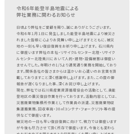
令和6年能登半島地震による
弊社業務に関わるお知らせ
日頃より弊社をご愛顧を賜り、誠にありがとうございます。
令和６年１月１日に発生しました能登半島地震により被災さ
れました皆様に心よりお見舞い申し上げますとともに、被災
地の一刻も早い復旧復興をお祈り申し上げます。
石川県内
に御座います弊社の本社・リサイクルセンター北陸・リサイク
ルセンター北陸美川において人的・建物・設備被害は御座い
ませんでした。年明けの1/5より通常通り業務を開始しており
ます。関係各社の皆さまからは温かいお心遣いのお言葉を頂
戴しておりますこと深く感謝申し上げます。また、この度の御
報告が遅くなりました事、深くお詫び申し上げます。
現在、弊社では石川県産業資源循環協会の活動として、奥能
登地区の震災復旧作業を行っております。活動内容としては、
災害廃棄物集積所作業として作業員の派遣、災害廃棄物収
集運搬業務、回収車両・30㎥コンテナ・フォークリフト等の提
供などで御座います。
被災地の一日も早い復旧復興に向けて、微力では御座います
が今後も尽力させて頂く所存で御座います。今後とも変わら
ぬお引き立てを賜りますよう何卒宜しくお願い申し上げます。