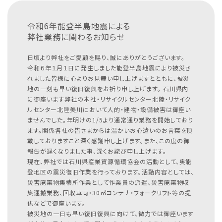
令和6年能登半島地震による
弊社業務に関わるお知らせ
日頃より弊社をご愛顧を賜り、誠にありがとうございます。
令和６年１月１日に発生しました能登半島地震により被災さ
れました皆様に心よりお見舞い申し上げますとともに、被災
地の一刻も早い復旧復興をお祈り申し上げます。
石川県内
に御座います弊社の本社・リサイクルセンター北陸・リサイク
ルセンター北陸美川において人的・建物・設備被害は御座い
ませんでした。年明けの1/5より通常通り業務を開始しており
ます。関係各社の皆さまからは温かいお心遣いのお言葉を頂
戴しておりますこと深く感謝申し上げます。また、この度の御
報告が遅くなりました事、深くお詫び申し上げます。
現在、弊社では石川県産業資源循環協会の活動として、奥能
登地区の震災復旧作業を行っております。活動内容としては、
災害廃棄物集積所作業として作業員の派遣、災害廃棄物収
集運搬業務、回収車両・30㎥コンテナ・フォークリフト等の提
供などで御座います。
被災地の一日も早い復旧復興に向けて、微力では御座います