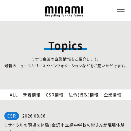
Topics
トピックス
事業内容
ミナミ金属の企業情報をご紹介します。
新着情報
リサイクルサービス
最新のニュースリリースやインフォメーションなどをご覧いただけます。
CSR情報
小型家電リサイクル法
法令(行政)情報
情報セキュリティ
企業情報
労働安全衛生
全国の回収対応
ALL
新着情報
CSR情報
法令(行政)情報
企業情報
企業情報
CSR活動
全国事業所紹介
2026.08.06
各種マネジメントシステム
リサイクルの現場を体験！金沢市立緑中学校の皆さんが職場体験