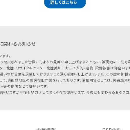
詳しくはこちら
に関わるお知らせ
います。
り被災されました皆様に心よりお見舞い申し上げますとともに、被災地の一刻も
ター北陸・リサイクルセンター北陸美川において人的・建物・設備被害は御座いませ
遣いのお言葉を頂戴しておりますこと深く感謝申し上げます。また、この度の御報告
して、奥能登地区の震災復旧作業を行っております。活動内容としては、災害廃棄
フト等の提供などで御座います。
座いますが今後も尽力させて頂く所存で御座います。今後とも変わらぬお引き立
企業情報
CSR活動