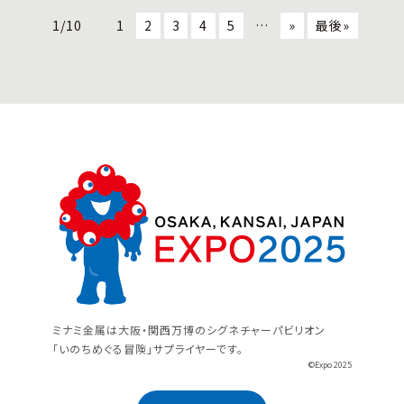
1/10
1
2
3
4
5
…
»
最後»
ミナミ金属は大阪・関西万博のシグネチャーパビリオン
「いのちめぐる冒険」サプライヤーです。
©Expo 2025