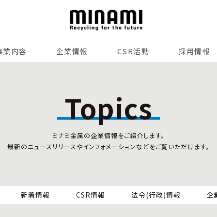
事業内容
企業情報
CSR活動
採用情報
リサイクルサービス
全国事業所紹介
各種マネジメントシステム
Topics
小型家電リサイクル法
SDGsへの貢献
情報セキュリティ
ミナミ金属の企業情報をご紹介します。
労働安全衛生
最新のニュースリリースやインフォメーションなどをご覧いただけます。
全国の回収対応
新着情報
CSR情報
法令(行政)情報
企