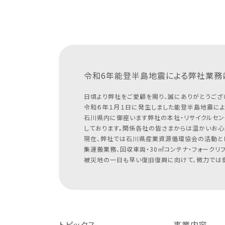
令和6年能登半島地震による
弊社業務
日頃より弊社をご愛顧を賜り、誠にありがとうござ
令和６年１月１日に発生しました能登半島地震によ
石川県内に御座います弊社の本社・リサイクルセン
しております。関係各社の皆さまからは温かいお心
現在、弊社では石川県産業資源循環協会の活動と
集運搬業務、回収車両・30㎥コンテナ・フォークリ
被災地の一日も早い復旧復興に向けて、微力では御
トピックス
事業内容