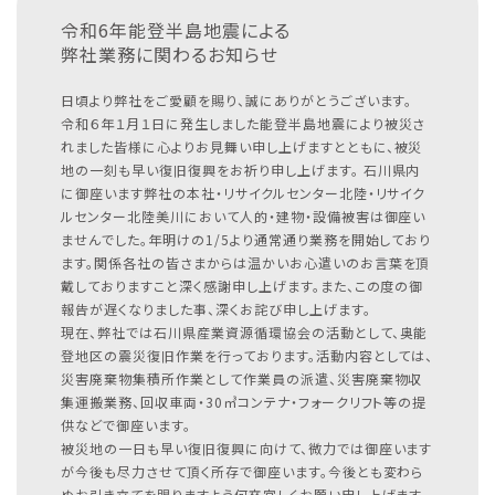
令和6年能登半島地震による
弊社業務に関わるお知らせ
日頃より弊社をご愛顧を賜り、誠にありがとうございます。
令和６年１月１日に発生しました能登半島地震により被災さ
れました皆様に心よりお見舞い申し上げますとともに、被災
地の一刻も早い復旧復興をお祈り申し上げます。
石川県内
に御座います弊社の本社・リサイクルセンター北陸・リサイク
ルセンター北陸美川において人的・建物・設備被害は御座い
ませんでした。年明けの1/5より通常通り業務を開始しており
ます。関係各社の皆さまからは温かいお心遣いのお言葉を頂
戴しておりますこと深く感謝申し上げます。また、この度の御
報告が遅くなりました事、深くお詫び申し上げます。
現在、弊社では石川県産業資源循環協会の活動として、奥能
登地区の震災復旧作業を行っております。活動内容としては、
災害廃棄物集積所作業として作業員の派遣、災害廃棄物収
集運搬業務、回収車両・30㎥コンテナ・フォークリフト等の提
供などで御座います。
被災地の一日も早い復旧復興に向けて、微力では御座います
が今後も尽力させて頂く所存で御座います。今後とも変わら
ぬお引き立てを賜りますよう何卒宜しくお願い申し上げます。