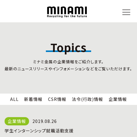
Topics
トピックス
事業内容
ミナミ金属の企業情報をご紹介します。
新着情報
リサイクルサービス
最新のニュースリリースやインフォメーションなどをご覧いただけます。
CSR情報
小型家電リサイクル法
法令(行政)情報
情報セキュリティ
企業情報
労働安全衛生
全国の回収対応
ALL
新着情報
CSR情報
法令(行政)情報
企業情報
企業情報
CSR活動
全国事業所紹介
2019.08.26
各種マネジメントシステム
学生インターンシップ就職活動支援