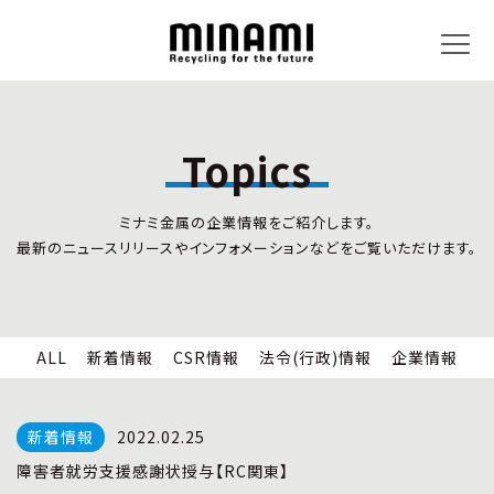
Topics
トピックス
事業内容
ミナミ金属の企業情報をご紹介します。
新着情報
リサイクルサービス
最新のニュースリリースやインフォメーションなどをご覧いただけます。
CSR情報
小型家電リサイクル法
法令(行政)情報
情報セキュリティ
企業情報
労働安全衛生
全国の回収対応
ALL
新着情報
CSR情報
法令(行政)情報
企業情報
企業情報
CSR活動
全国事業所紹介
2022.02.25
各種マネジメントシステム
障害者就労支援感謝状授与【RC関東】