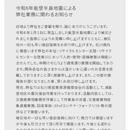
令和6年能登半島地震による
弊社業務に関わるお知らせ
日頃より弊社をご愛顧を賜り、誠にありがとうございます。
令和６年１月１日に発生しました能登半島地震により被災さ
れました皆様に心よりお見舞い申し上げますとともに、被災
地の一刻も早い復旧復興をお祈り申し上げます。
石川県内
に御座います弊社の本社・リサイクルセンター北陸・リサイク
ルセンター北陸美川において人的・建物・設備被害は御座い
ませんでした。年明けの1/5より通常通り業務を開始しており
ます。関係各社の皆さまからは温かいお心遣いのお言葉を頂
戴しておりますこと深く感謝申し上げます。また、この度の御
報告が遅くなりました事、深くお詫び申し上げます。
現在、弊社では石川県産業資源循環協会の活動として、奥能
登地区の震災復旧作業を行っております。活動内容としては、
災害廃棄物集積所作業として作業員の派遣、災害廃棄物収
集運搬業務、回収車両・30㎥コンテナ・フォークリフト等の提
供などで御座います。
被災地の一日も早い復旧復興に向けて、微力では御座います
が今後も尽力させて頂く所存で御座います。今後とも変わら
ぬお引き立てを賜りますよう何卒宜しくお願い申し上げます。