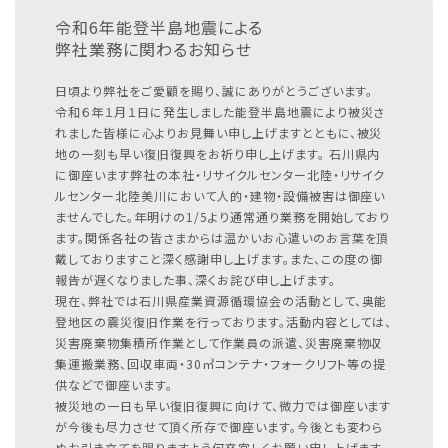
令和6年能登半島地震による
弊社業務に関わるお知らせ
日頃より弊社をご愛顧を賜り、誠にありがとうございます。
令和６年１月１日に発生しました能登半島地震により被災さ
れました皆様に心よりお見舞い申し上げますとともに、被災
地の一刻も早い復旧復興をお祈り申し上げます。
石川県内
に御座います弊社の本社・リサイクルセンター北陸・リサイク
ルセンター北陸美川において人的・建物・設備被害は御座い
ませんでした。年明けの1/5より通常通り業務を開始しており
ます。関係各社の皆さまからは温かいお心遣いのお言葉を頂
戴しておりますこと深く感謝申し上げます。また、この度の御
報告が遅くなりました事、深くお詫び申し上げます。
現在、弊社では石川県産業資源循環協会の活動として、奥能
登地区の震災復旧作業を行っております。活動内容としては、
災害廃棄物集積所作業として作業員の派遣、災害廃棄物収
集運搬業務、回収車両・30㎥コンテナ・フォークリフト等の提
供などで御座います。
被災地の一日も早い復旧復興に向けて、微力では御座います
が今後も尽力させて頂く所存で御座います。今後とも変わら
ぬお引き立てを賜りますよう何卒宜しくお願い申し上げます。