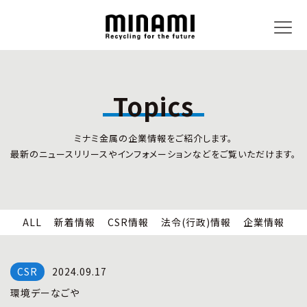
Topics
トピックス
事業内容
ミナミ金属の企業情報をご紹介します。
新着情報
リサイクルサービス
最新のニュースリリースやインフォメーションなどをご覧いただけます。
CSR情報
小型家電リサイクル法
法令(行政)情報
情報セキュリティ
企業情報
労働安全衛生
全国の回収対応
ALL
新着情報
CSR情報
法令(行政)情報
企業情報
企業情報
CSR活動
全国事業所紹介
2024.09.17
各種マネジメントシステム
環境デーなごや