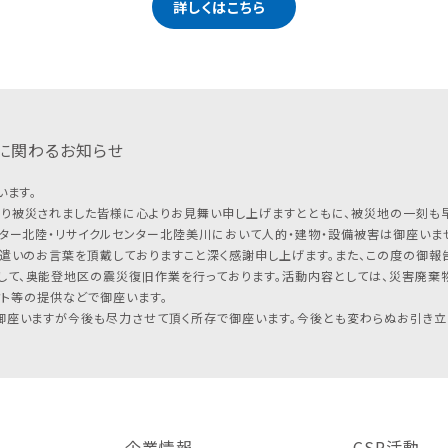
詳しくはこちら
に関わるお知らせ
います。
り被災されました皆様に心よりお見舞い申し上げますとともに、被災地の一刻も
ター北陸・リサイクルセンター北陸美川において人的・建物・設備被害は御座いませ
遣いのお言葉を頂戴しておりますこと深く感謝申し上げます。また、この度の御報告
して、奥能登地区の震災復旧作業を行っております。活動内容としては、災害廃棄
フト等の提供などで御座います。
座いますが今後も尽力させて頂く所存で御座います。今後とも変わらぬお引き立
企業情報
CSR活動