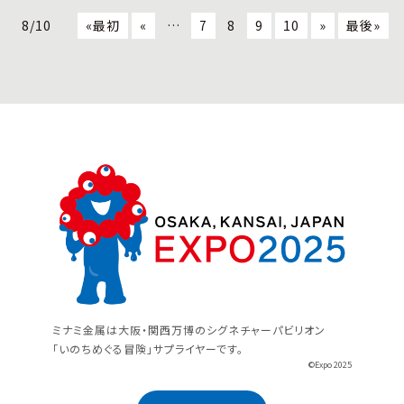
8/10
«最初
«
…
7
8
9
10
»
最後»
ミナミ金属は大阪・関西万博のシグネチャーパビリオン
「いのちめぐる冒険」サプライヤーです。
©Expo 2025