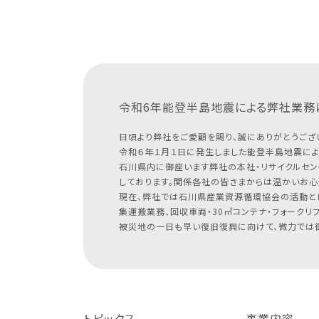
令和6年能登半島地震による
弊社業務
日頃より弊社をご愛顧を賜り、誠にありがとうござ
令和６年１月１日に発生しました能登半島地震によ
石川県内に御座います弊社の本社・リサイクルセン
しております。関係各社の皆さまからは温かいお心
現在、弊社では石川県産業資源循環協会の活動と
集運搬業務、回収車両・30㎥コンテナ・フォークリ
被災地の一日も早い復旧復興に向けて、微力では御
トピックス
事業内容