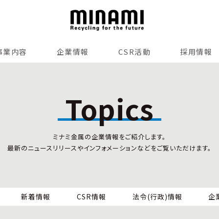
事業内容
企業情報
CSR活動
採用情報
リサイクルサービス
全国事業所紹介
各種マネジメントシステム
Topics
小型家電リサイクル法
SDGsへの貢献
情報セキュリティ
ミナミ金属の企業情報をご紹介します。
労働安全衛生
最新のニュースリリースやインフォメーションなどをご覧いただけます。
全国の回収対応
新着情報
CSR情報
法令(行政)情報
企