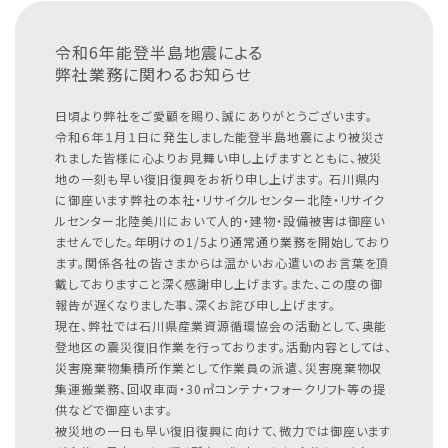
令和6年能登半島地震による
弊社業務に関わるお知らせ
日頃より弊社をご愛顧を賜り、誠にありがとうございます。
令和６年１月１日に発生しました能登半島地震により被災さ
れました皆様に心よりお見舞い申し上げますとともに、被災
地の一刻も早い復旧復興をお祈り申し上げます。
石川県内
に御座います弊社の本社・リサイクルセンター北陸・リサイク
ルセンター北陸美川において人的・建物・設備被害は御座い
ませんでした。年明けの1/5より通常通り業務を開始しており
ます。関係各社の皆さまからは温かいお心遣いのお言葉を頂
戴しておりますこと深く感謝申し上げます。また、この度の御
報告が遅くなりました事、深くお詫び申し上げます。
現在、弊社では石川県産業資源循環協会の活動として、奥能
登地区の震災復旧作業を行っております。活動内容としては、
災害廃棄物集積所作業として作業員の派遣、災害廃棄物収
集運搬業務、回収車両・30㎥コンテナ・フォークリフト等の提
供などで御座います。
被災地の一日も早い復旧復興に向けて、微力では御座います