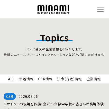
Topics
トピックス
事業内容
ミナミ金属の企業情報をご紹介します。
新着情報
リサイクルサービス
最新のニュースリリースやインフォメーションなどをご覧いただけます。
CSR情報
小型家電リサイクル法
法令(行政)情報
情報セキュリティ
企業情報
労働安全衛生
全国の回収対応
ALL
新着情報
CSR情報
法令(行政)情報
企業情報
企業情報
CSR活動
全国事業所紹介
2026.08.06
各種マネジメントシステム
リサイクルの現場を体験！金沢市立緑中学校の皆さんが職場体験