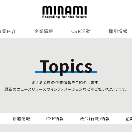
事業内容
企業情報
CSR活動
採用情報
リサイクルサービス
全国事業所紹介
各種マネジメントシステム
Topics
小型家電リサイクル法
SDGsへの貢献
情報セキュリティ
ミナミ金属の企業情報をご紹介します。
労働安全衛生
最新のニュースリリースやインフォメーションなどをご覧いただけます。
全国の回収対応
新着情報
CSR情報
法令(行政)情報
企