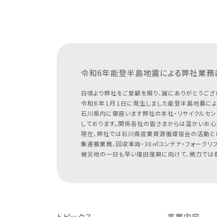
令和6年能登半島地震による
弊社業務
日頃より弊社をご愛顧を賜り、誠にありがとうござ
令和６年１月１日に発生しました能登半島地震によ
石川県内に御座います弊社の本社・リサイクルセン
しております。関係各社の皆さまからは温かいお心
現在、弊社では石川県産業資源循環協会の活動と
集運搬業務、回収車両・30㎥コンテナ・フォークリ
被災地の一日も早い復旧復興に向けて、微力では御
トピックス
事業内容