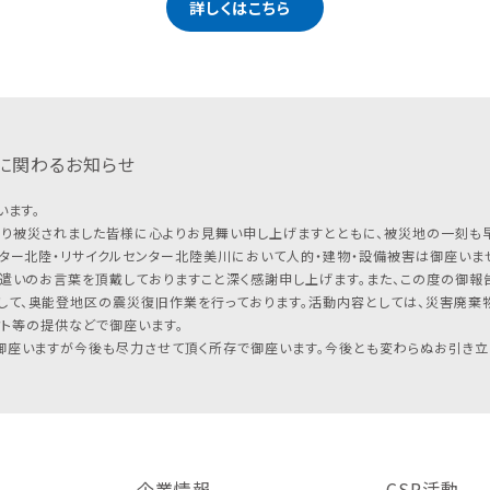
詳しくはこちら
に関わるお知らせ
います。
り被災されました皆様に心よりお見舞い申し上げますとともに、被災地の一刻も
ター北陸・リサイクルセンター北陸美川において人的・建物・設備被害は御座いませ
遣いのお言葉を頂戴しておりますこと深く感謝申し上げます。また、この度の御報告
して、奥能登地区の震災復旧作業を行っております。活動内容としては、災害廃棄
フト等の提供などで御座います。
座いますが今後も尽力させて頂く所存で御座います。今後とも変わらぬお引き立
企業情報
CSR活動