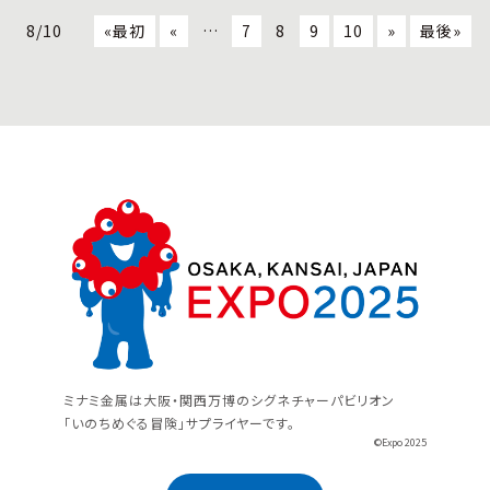
8/10
«最初
«
…
7
8
9
10
»
最後»
ミナミ金属は大阪・関西万博のシグネチャーパビリオン
「いのちめぐる冒険」サプライヤーです。
©Expo 2025