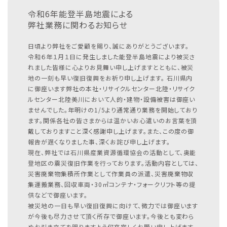
令和6年能登半島地震による
弊社業務に関わるお知らせ
日頃より弊社をご愛顧を賜り、誠にありがとうございます。
令和６年１月１日に発生しました能登半島地震により被災さ
れました皆様に心よりお見舞い申し上げますとともに、被災
地の一刻も早い復旧復興をお祈り申し上げます。
石川県内
に御座います弊社の本社・リサイクルセンター北陸・リサイク
ルセンター北陸美川において人的・建物・設備被害は御座い
ませんでした。年明けの1/5より通常通り業務を開始しており
ます。関係各社の皆さまからは温かいお心遣いのお言葉を頂
戴しておりますこと深く感謝申し上げます。また、この度の御
報告が遅くなりました事、深くお詫び申し上げます。
現在、弊社では石川県産業資源循環協会の活動として、奥能
登地区の震災復旧作業を行っております。活動内容としては、
災害廃棄物集積所作業として作業員の派遣、災害廃棄物収
集運搬業務、回収車両・30㎥コンテナ・フォークリフト等の提
供などで御座います。
被災地の一日も早い復旧復興に向けて、微力では御座います
が今後も尽力させて頂く所存で御座います。今後とも変わら
ぬお引き立てを賜りますよう何卒宜しくお願い申し上げます。