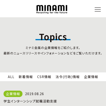
Topics
トピックス
事業内容
ミナミ金属の企業情報をご紹介します。
新着情報
リサイクルサービス
最新のニュースリリースやインフォメーションなどをご覧いただけます。
CSR情報
小型家電リサイクル法
法令(行政)情報
情報セキュリティ
企業情報
労働安全衛生
全国の回収対応
ALL
新着情報
CSR情報
法令(行政)情報
企業情報
企業情報
CSR活動
全国事業所紹介
2019.08.26
各種マネジメントシステム
学生インターンシップ就職活動支援