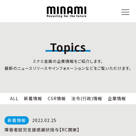
Topics
トピックス
事業内容
ミナミ金属の企業情報をご紹介します。
新着情報
リサイクルサービス
最新のニュースリリースやインフォメーションなどをご覧いただけます。
CSR情報
小型家電リサイクル法
法令(行政)情報
情報セキュリティ
企業情報
労働安全衛生
全国の回収対応
ALL
新着情報
CSR情報
法令(行政)情報
企業情報
企業情報
CSR活動
全国事業所紹介
2022.02.25
各種マネジメントシステム
障害者就労支援感謝状授与【RC関東】