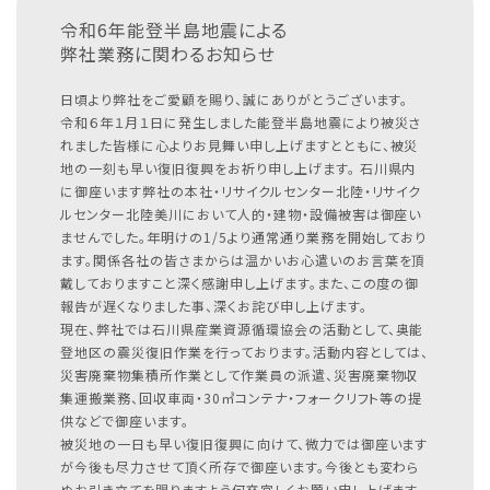
令和6年能登半島地震による
弊社業務に関わるお知らせ
日頃より弊社をご愛顧を賜り、誠にありがとうございます。
令和６年１月１日に発生しました能登半島地震により被災さ
れました皆様に心よりお見舞い申し上げますとともに、被災
地の一刻も早い復旧復興をお祈り申し上げます。
石川県内
に御座います弊社の本社・リサイクルセンター北陸・リサイク
ルセンター北陸美川において人的・建物・設備被害は御座い
ませんでした。年明けの1/5より通常通り業務を開始しており
ます。関係各社の皆さまからは温かいお心遣いのお言葉を頂
戴しておりますこと深く感謝申し上げます。また、この度の御
報告が遅くなりました事、深くお詫び申し上げます。
現在、弊社では石川県産業資源循環協会の活動として、奥能
登地区の震災復旧作業を行っております。活動内容としては、
災害廃棄物集積所作業として作業員の派遣、災害廃棄物収
集運搬業務、回収車両・30㎥コンテナ・フォークリフト等の提
供などで御座います。
被災地の一日も早い復旧復興に向けて、微力では御座います
が今後も尽力させて頂く所存で御座います。今後とも変わら
ぬお引き立てを賜りますよう何卒宜しくお願い申し上げます。