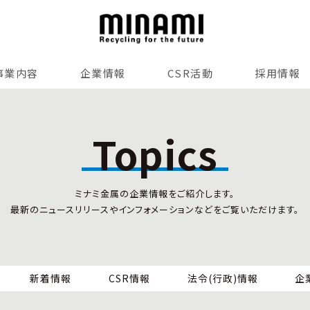
事業内容
企業情報
CSR活動
採用情報
リサイクルサービス
全国事業所紹介
各種マネジメントシステム
Topics
小型家電リサイクル法
SDGsへの貢献
情報セキュリティ
ミナミ金属の企業情報をご紹介します。
労働安全衛生
最新のニュースリリースやインフォメーションなどをご覧いただけます。
全国の回収対応
新着情報
CSR情報
法令(行政)情報
企