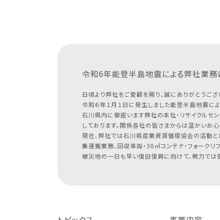
令和6年能登半島地震による
弊社業務
日頃より弊社をご愛顧を賜り、誠にありがとうござ
令和６年１月１日に発生しました能登半島地震によ
石川県内に御座います弊社の本社・リサイクルセン
しております。関係各社の皆さまからは温かいお心
現在、弊社では石川県産業資源循環協会の活動と
集運搬業務、回収車両・30㎥コンテナ・フォークリ
被災地の一日も早い復旧復興に向けて、微力では御
トピックス
事業内容