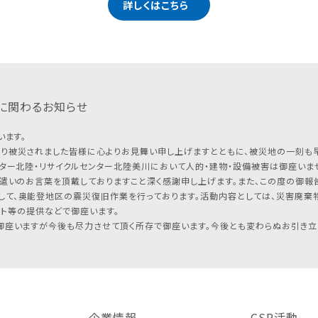
詳しくはこちら
に関わるお知らせ
います。
り被災されました皆様に心よりお見舞い申し上げますとともに、被災地の一刻も
ター北陸・リサイクルセンター北陸美川において人的・建物・設備被害は御座いませ
遣いのお言葉を頂戴しておりますこと深く感謝申し上げます。また、この度の御報告
して、奥能登地区の震災復旧作業を行っております。活動内容としては、災害廃棄
フト等の提供などで御座います。
座いますが今後も尽力させて頂く所存で御座います。今後とも変わらぬお引き立
企業情報
CSR活動