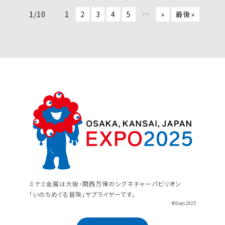
1/10
1
2
3
4
5
…
»
最後»
ミナミ金属は大阪・関西万博のシグネチャーパビリオン
「いのちめぐる冒険」サプライヤーです。
©Expo 2025