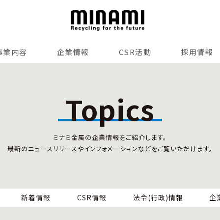
事業内容
企業情報
CSR活動
採用情報
リサイクルサービス
全国事業所紹介
各種マネジメントシステム
Topics
小型家電リサイクル法
SDGsへの貢献
情報セキュリティ
ミナミ金属の企業情報をご紹介します。
労働安全衛生
最新のニュースリリースやインフォメーションなどをご覧いただけます。
全国の回収対応
新着情報
CSR情報
法令(行政)情報
企