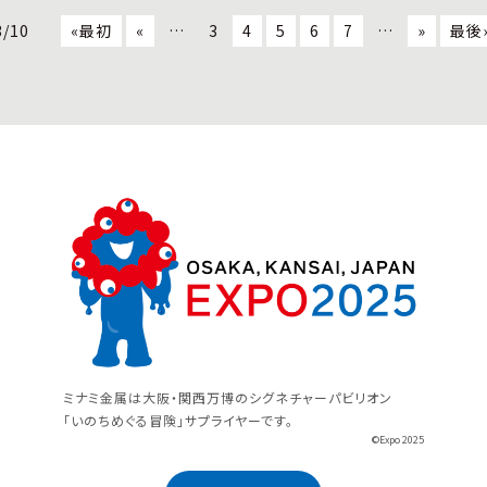
3/10
«最初
«
…
3
4
5
6
7
…
»
最後
ミナミ金属は大阪・関西万博のシグネチャーパビリオン
「いのちめぐる冒険」サプライヤーです。
©Expo 2025