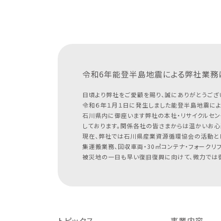
令和6年能登半島地震による
弊社業務
日頃より弊社をご愛顧を賜り、誠にありがとうござ
令和６年１月１日に発生しました能登半島地震によ
石川県内に御座います弊社の本社・リサイクルセン
しております。関係各社の皆さまからは温かいお心
現在、弊社では石川県産業資源循環協会の活動と
集運搬業務、回収車両・30㎥コンテナ・フォークリ
被災地の一日も早い復旧復興に向けて、微力では御
トピックス
事業内容