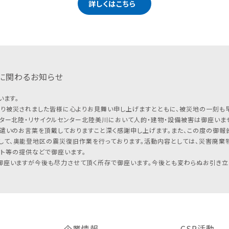
詳しくはこちら
に関わるお知らせ
います。
り被災されました皆様に心よりお見舞い申し上げますとともに、被災地の一刻も
ター北陸・リサイクルセンター北陸美川において人的・建物・設備被害は御座いませ
遣いのお言葉を頂戴しておりますこと深く感謝申し上げます。また、この度の御報告
して、奥能登地区の震災復旧作業を行っております。活動内容としては、災害廃棄
フト等の提供などで御座います。
座いますが今後も尽力させて頂く所存で御座います。今後とも変わらぬお引き立
企業情報
CSR活動