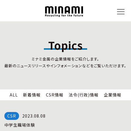
Topics
トピックス
事業内容
ミナミ金属の企業情報をご紹介します。
新着情報
リサイクルサービス
最新のニュースリリースやインフォメーションなどをご覧いただけます。
CSR情報
小型家電リサイクル法
法令(行政)情報
情報セキュリティ
企業情報
労働安全衛生
全国の回収対応
ALL
新着情報
CSR情報
法令(行政)情報
企業情報
企業情報
CSR活動
全国事業所紹介
2023.08.08
各種マネジメントシステム
中学生職場体験