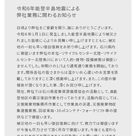
令和6年能登半島地震による
弊社業務に関わるお知らせ
日頃より弊社をご愛顧を賜り、誠にありがとうございます。
令和６年１月１日に発生しました能登半島地震により被災さ
れました皆様に心よりお見舞い申し上げますとともに、被災
地の一刻も早い復旧復興をお祈り申し上げます。
石川県内
に御座います弊社の本社・リサイクルセンター北陸・リサイク
ルセンター北陸美川において人的・建物・設備被害は御座い
ませんでした。年明けの1/5より通常通り業務を開始しており
ます。関係各社の皆さまからは温かいお心遣いのお言葉を頂
戴しておりますこと深く感謝申し上げます。また、この度の御
報告が遅くなりました事、深くお詫び申し上げます。
現在、弊社では石川県産業資源循環協会の活動として、奥能
登地区の震災復旧作業を行っております。活動内容としては、
災害廃棄物集積所作業として作業員の派遣、災害廃棄物収
集運搬業務、回収車両・30㎥コンテナ・フォークリフト等の提
供などで御座います。
被災地の一日も早い復旧復興に向けて、微力では御座います
が今後も尽力させて頂く所存で御座います。今後とも変わら
ぬお引き立てを賜りますよう何卒宜しくお願い申し上げます。