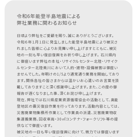
令和6年能登半島地震による
弊社業務に関わるお知らせ
日頃より弊社をご愛顧を賜り、誠にありがとうございます。
令和６年１月１日に発生しました能登半島地震により被災さ
れました皆様に心よりお見舞い申し上げますとともに、被災
地の一刻も早い復旧復興をお祈り申し上げます。
石川県内
に御座います弊社の本社・リサイクルセンター北陸・リサイク
ルセンター北陸美川において人的・建物・設備被害は御座い
ませんでした。年明けの1/5より通常通り業務を開始しており
ます。関係各社の皆さまからは温かいお心遣いのお言葉を頂
戴しておりますこと深く感謝申し上げます。また、この度の御
報告が遅くなりました事、深くお詫び申し上げます。
現在、弊社では石川県産業資源循環協会の活動として、奥能
登地区の震災復旧作業を行っております。活動内容としては、
災害廃棄物集積所作業として作業員の派遣、災害廃棄物収
集運搬業務、回収車両・30㎥コンテナ・フォークリフト等の提
供などで御座います。
被災地の一日も早い復旧復興に向けて、微力では御座います