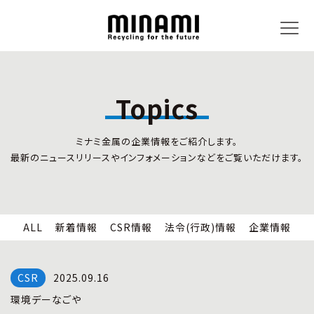
Topics
トピックス
事業内容
ミナミ金属の企業情報をご紹介します。
新着情報
リサイクルサービス
最新のニュースリリースやインフォメーションなどをご覧いただけます。
CSR情報
小型家電リサイクル法
法令(行政)情報
情報セキュリティ
企業情報
労働安全衛生
全国の回収対応
ALL
新着情報
CSR情報
法令(行政)情報
企業情報
企業情報
CSR活動
全国事業所紹介
2025.09.16
各種マネジメントシステム
環境デーなごや