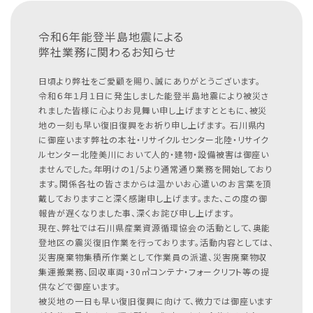
令和6年能登半島地震による
弊社業務に関わるお知らせ
日頃より弊社をご愛顧を賜り、誠にありがとうございます。
令和６年１月１日に発生しました能登半島地震により被災さ
れました皆様に心よりお見舞い申し上げますとともに、被災
地の一刻も早い復旧復興をお祈り申し上げます。
石川県内
に御座います弊社の本社・リサイクルセンター北陸・リサイク
ルセンター北陸美川において人的・建物・設備被害は御座い
ませんでした。年明けの1/5より通常通り業務を開始しており
ます。関係各社の皆さまからは温かいお心遣いのお言葉を頂
戴しておりますこと深く感謝申し上げます。また、この度の御
報告が遅くなりました事、深くお詫び申し上げます。
現在、弊社では石川県産業資源循環協会の活動として、奥能
登地区の震災復旧作業を行っております。活動内容としては、
災害廃棄物集積所作業として作業員の派遣、災害廃棄物収
集運搬業務、回収車両・30㎥コンテナ・フォークリフト等の提
供などで御座います。
被災地の一日も早い復旧復興に向けて、微力では御座います