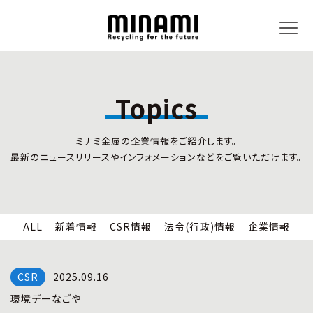
Topics
トピックス
事業内容
ミナミ金属の企業情報をご紹介します。
新着情報
リサイクルサービス
最新のニュースリリースやインフォメーションなどをご覧いただけます。
CSR情報
小型家電リサイクル法
法令(行政)情報
情報セキュリティ
企業情報
労働安全衛生
全国の回収対応
ALL
新着情報
CSR情報
法令(行政)情報
企業情報
企業情報
CSR活動
全国事業所紹介
2025.09.16
各種マネジメントシステム
環境デーなごや