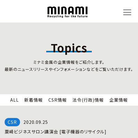
Topics
トピックス
事業内容
ミナミ金属の企業情報をご紹介します。
新着情報
リサイクルサービス
最新のニュースリリースやインフォメーションなどをご覧いただけます。
CSR情報
小型家電リサイクル法
法令(行政)情報
情報セキュリティ
企業情報
労働安全衛生
全国の回収対応
ALL
新着情報
CSR情報
法令(行政)情報
企業情報
企業情報
CSR活動
全国事業所紹介
2020.09.25
各種マネジメントシステム
粟崎ビジネスサロン講演会 [電子機器のリサイクル]