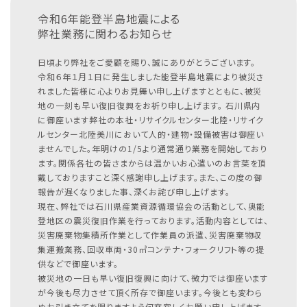
令和6年能登半島地震による
弊社業務に関わるお知らせ
日頃より弊社をご愛顧を賜り、誠にありがとうございます。
令和６年１月１日に発生しました能登半島地震により被災さ
れました皆様に心よりお見舞い申し上げますとともに、被災
地の一刻も早い復旧復興をお祈り申し上げます。
石川県内
に御座います弊社の本社・リサイクルセンター北陸・リサイク
ルセンター北陸美川において人的・建物・設備被害は御座い
ませんでした。年明けの1/5より通常通り業務を開始しており
ます。関係各社の皆さまからは温かいお心遣いのお言葉を頂
戴しておりますこと深く感謝申し上げます。また、この度の御
報告が遅くなりました事、深くお詫び申し上げます。
現在、弊社では石川県産業資源循環協会の活動として、奥能
登地区の震災復旧作業を行っております。活動内容としては、
災害廃棄物集積所作業として作業員の派遣、災害廃棄物収
集運搬業務、回収車両・30㎥コンテナ・フォークリフト等の提
供などで御座います。
被災地の一日も早い復旧復興に向けて、微力では御座います
が今後も尽力させて頂く所存で御座います。今後とも変わら
ぬお引き立てを賜りますよう何卒宜しくお願い申し上げます。