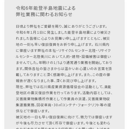
令和6年能登半島地震による
弊社業務に関わるお知らせ
日頃より弊社をご愛顧を賜り、誠にありがとうございます。
令和６年１月１日に発生しました能登半島地震により被災さ
れました皆様に心よりお見舞い申し上げますとともに、被災
地の一刻も早い復旧復興をお祈り申し上げます。
石川県内
に御座います弊社の本社・リサイクルセンター北陸・リサイク
ルセンター北陸美川において人的・建物・設備被害は御座い
ませんでした。年明けの1/5より通常通り業務を開始しており
ます。関係各社の皆さまからは温かいお心遣いのお言葉を頂
戴しておりますこと深く感謝申し上げます。また、この度の御
報告が遅くなりました事、深くお詫び申し上げます。
現在、弊社では石川県産業資源循環協会の活動として、奥能
登地区の震災復旧作業を行っております。活動内容としては、
災害廃棄物集積所作業として作業員の派遣、災害廃棄物収
集運搬業務、回収車両・30㎥コンテナ・フォークリフト等の提
供などで御座います。
被災地の一日も早い復旧復興に向けて、微力では御座います
が今後も尽力させて頂く所存で御座います。今後とも変わら
ぬお引き立てを賜りますよう何卒宜しくお願い申し上げます。