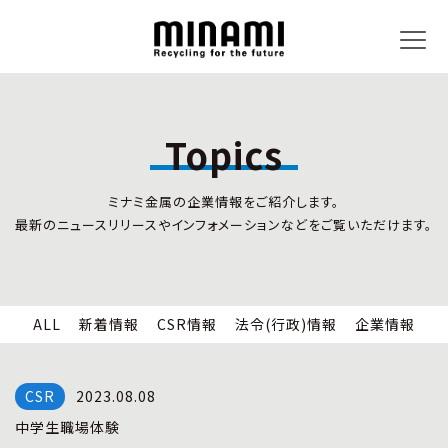
Topics
トピックス
事業内容
ミナミ金属の企業情報をご紹介します。
新着情報
リサイクルサービス
最新のニュースリリースやインフォメーションなどをご覧いただけます。
CSR情報
小型家電リサイクル法
法令(行政)情報
情報セキュリティ
企業情報
労働安全衛生
全国の回収対応
ALL
新着情報
CSR情報
法令(行政)情報
企業情報
企業情報
CSR活動
全国事業所紹介
2023.08.08
各種マネジメントシステム
中学生職場体験