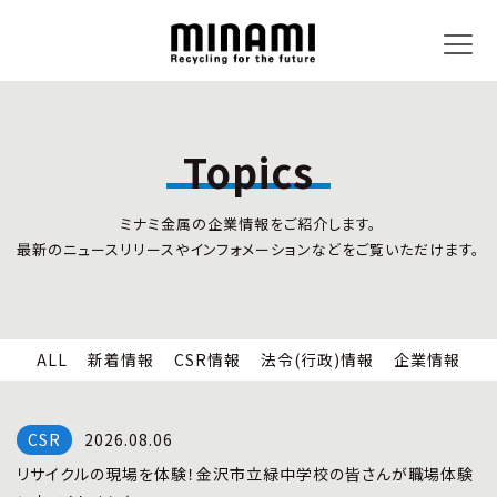
Topics
トピックス
事業内容
ミナミ金属の企業情報をご紹介します。
新着情報
リサイクルサービス
最新のニュースリリースやインフォメーションなどをご覧いただけます。
CSR情報
小型家電リサイクル法
法令(行政)情報
情報セキュリティ
企業情報
労働安全衛生
全国の回収対応
ALL
新着情報
CSR情報
法令(行政)情報
企業情報
企業情報
CSR活動
全国事業所紹介
2026.08.06
各種マネジメントシステム
リサイクルの現場を体験！金沢市立緑中学校の皆さんが職場体験