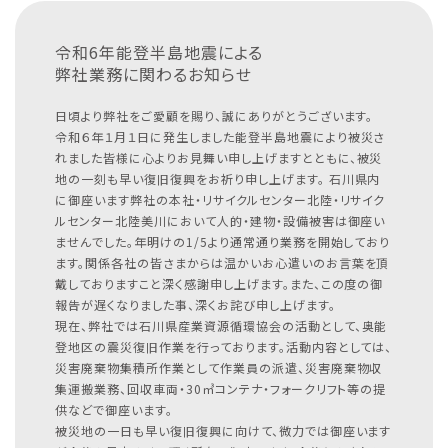
令和6年能登半島地震による
弊社業務に関わるお知らせ
日頃より弊社をご愛顧を賜り、誠にありがとうございます。
令和６年１月１日に発生しました能登半島地震により被災さ
れました皆様に心よりお見舞い申し上げますとともに、被災
地の一刻も早い復旧復興をお祈り申し上げます。
石川県内
に御座います弊社の本社・リサイクルセンター北陸・リサイク
ルセンター北陸美川において人的・建物・設備被害は御座い
ませんでした。年明けの1/5より通常通り業務を開始しており
ます。関係各社の皆さまからは温かいお心遣いのお言葉を頂
戴しておりますこと深く感謝申し上げます。また、この度の御
報告が遅くなりました事、深くお詫び申し上げます。
現在、弊社では石川県産業資源循環協会の活動として、奥能
登地区の震災復旧作業を行っております。活動内容としては、
災害廃棄物集積所作業として作業員の派遣、災害廃棄物収
集運搬業務、回収車両・30㎥コンテナ・フォークリフト等の提
供などで御座います。
被災地の一日も早い復旧復興に向けて、微力では御座います