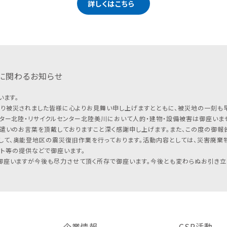
詳しくはこちら
に関わるお知らせ
います。
り被災されました皆様に心よりお見舞い申し上げますとともに、被災地の一刻も
ター北陸・リサイクルセンター北陸美川において人的・建物・設備被害は御座いませ
遣いのお言葉を頂戴しておりますこと深く感謝申し上げます。また、この度の御報告
して、奥能登地区の震災復旧作業を行っております。活動内容としては、災害廃棄
フト等の提供などで御座います。
座いますが今後も尽力させて頂く所存で御座います。今後とも変わらぬお引き立
企業情報
CSR活動