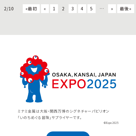
2/10
«最初
«
1
2
3
4
5
…
»
最後»
ミナミ金属は大阪・関西万博のシグネチャーパビリオン
「いのちめぐる冒険」サプライヤーです。
©Expo 2025