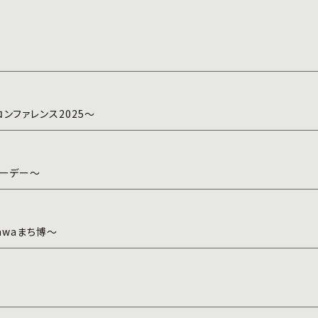
ンファレンス2025～
リーデー～
awaまち博～