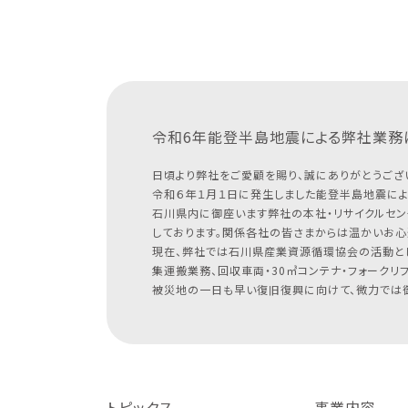
令和6年能登半島地震による
弊社業務
日頃より弊社をご愛顧を賜り、誠にありがとうござ
令和６年１月１日に発生しました能登半島地震によ
石川県内に御座います弊社の本社・リサイクルセン
しております。関係各社の皆さまからは温かいお心
現在、弊社では石川県産業資源循環協会の活動と
集運搬業務、回収車両・30㎥コンテナ・フォークリ
被災地の一日も早い復旧復興に向けて、微力では御
トピックス
事業内容