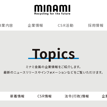
事業内容
企業情報
CSR活動
採用情報
リサイクルサービス
全国事業所紹介
各種マネジメントシステム
Topics
小型家電リサイクル法
SDGsへの貢献
情報セキュリティ
ミナミ金属の企業情報をご紹介します。
労働安全衛生
最新のニュースリリースやインフォメーションなどをご覧いただけます。
全国の回収対応
新着情報
CSR情報
法令(行政)情報
企